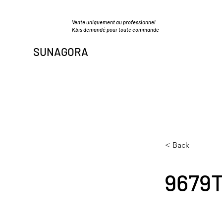
Vente uniquement au professionnel
Kbis demandé pour toute commande
SUNAGORA
< Back
9679T