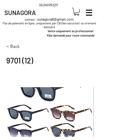
0634698329
SUNAGORA
sunagora8@gmail.com
contact :
Pas de paiement en ligne, uniquement par CB (lien sécurisé) ou virement
bancaire
Vente uniquement au professionnel
Kbis demandé pour toute commande
< Back
9701 (12)