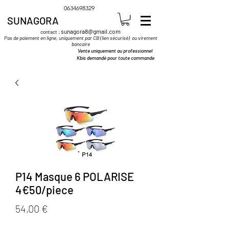
0634698329
SUNAGORA
sunagora8@gmail.com
contact :
Pas de paiement en ligne, uniquement par CB (lien sécurisé) ou virement
bancaire
Vente uniquement au professionnel
Kbis demandé pour toute commande
P14 Masque 6 POLARISE
4€50/piece
Prix
54,00 €