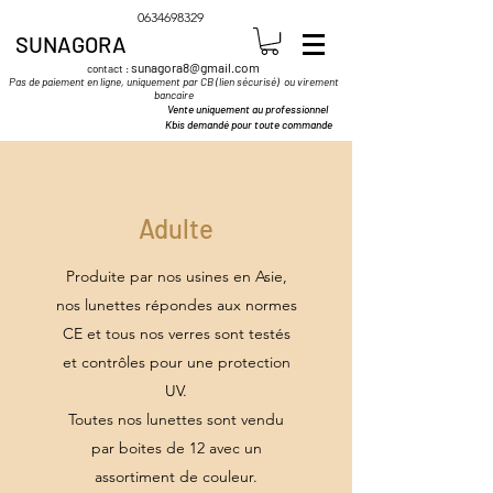
0634698329
SUNAGORA
sunagora8@gmail.com
contact :
Pas de paiement en ligne, uniquement par CB (lien sécurisé) ou virement
bancaire
Vente uniquement au professionnel
Kbis demandé pour toute commande
Adulte
Produite par nos usines en Asie,
nos lunettes répondes aux normes
CE et tous nos verres sont testés
et contrôles pour une protection
UV.
Toutes nos lunettes sont vendu
par boites de 12 avec un
assortiment de couleur.