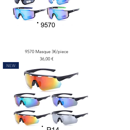
9570 Masque 3€/piece
Prix
36,00 €
NEW