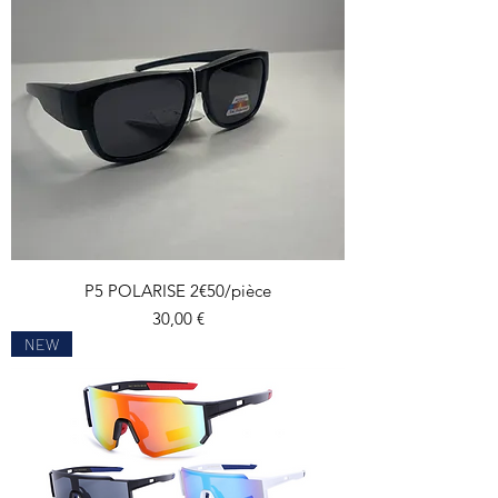
P5 POLARISE 2€50/pièce
Prix
30,00 €
NEW