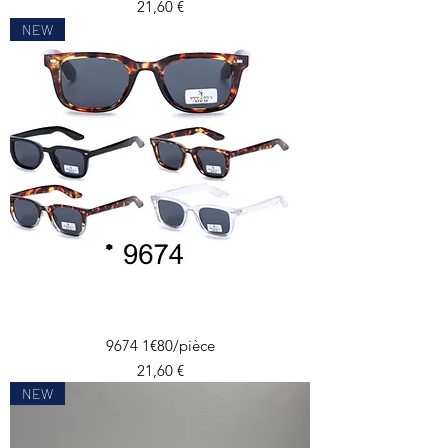
Prix
21,60 €
NEW
9674 1€80/pièce
Prix
21,60 €
NEW