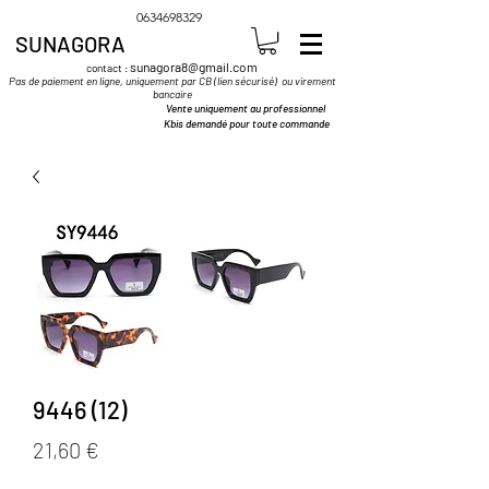
0634698329
SUNAGORA
sunagora8@gmail.com
contact :
Pas de paiement en ligne, uniquement par CB (lien sécurisé) ou virement
bancaire
Vente uniquement au professionnel
Kbis demandé pour toute commande
9446 (12)
Prix
21,60 €