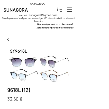
0634698329
SUNAGORA
sunagora8@gmail.com
contact :
Pas de paiement en ligne, uniquement par CB (lien sécurisé) ou virement
bancaire
Vente uniquement au professionnel
Kbis demandé pour toute commande
9618L (12)
Prix
33,60 €