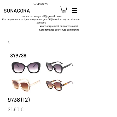
0634698329
SUNAGORA
sunagora8@gmail.com
contact :
Pas de paiement en ligne, uniquement par CB (lien sécurisé) ou virement
bancaire
Vente uniquement au professionnel
Kbis demandé pour toute commande
9738 (12)
Prix
21,60 €