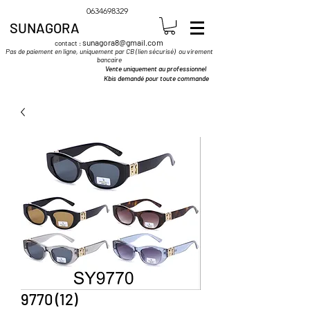
0634698329
SUNAGORA
sunagora8@gmail.com
contact :
Pas de paiement en ligne, uniquement par CB (lien sécurisé) ou virement
bancaire
Vente uniquement au professionnel
Kbis demandé pour toute commande
9770 (12)