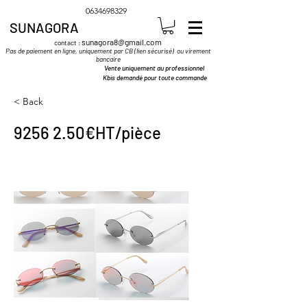
0634698329
SUNAGORA
sunagora8@gmail.com
contact :
Pas de paiement en ligne, uniquement par CB (lien sécurisé) ou virement
bancaire
Vente uniquement au professionnel
Kbis demandé pour toute commande
< Back
9256 2.50
€HT/pièce