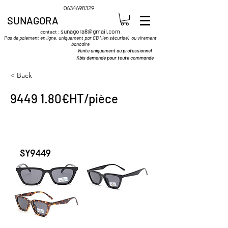
0634698329
SUNAGORA
sunagora8@gmail.com
contact :
Pas de paiement en ligne, uniquement par CB (lien sécurisé) ou virement
bancaire
Vente uniquement au professionnel
Kbis demandé pour toute commande
< Back
9449 1.80
€HT/pièce