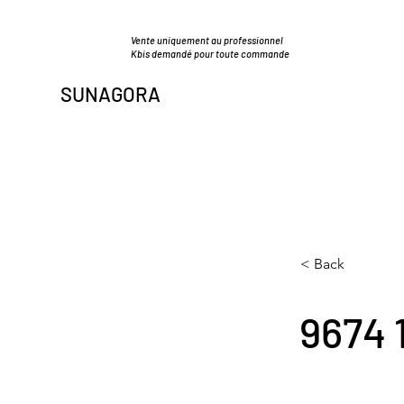
Vente uniquement au professionnel
Kbis demandé pour toute commande
SUNAGORA
< Back
9674 