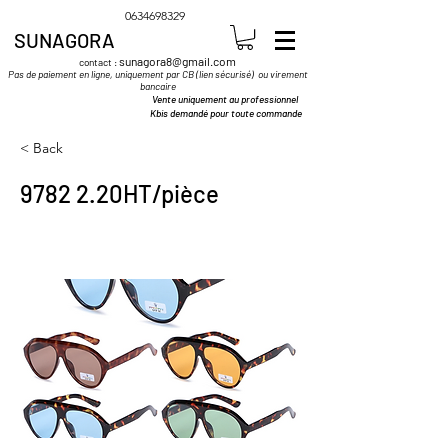
0634698329
SUNAGORA
sunagora8@gmail.com
contact :
Pas de paiement en ligne, uniquement par CB (lien sécurisé) ou virement
bancaire
Vente uniquement au professionnel
Kbis demandé pour toute commande
< Back
9782 2.20HT/pièce