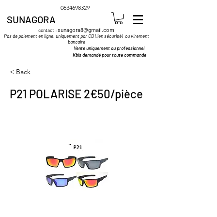
0634698329
SUNAGORA
sunagora8@gmail.com
contact :
Pas de paiement en ligne, uniquement par CB (lien sécurisé) ou virement
bancaire
Vente uniquement au professionnel
Kbis demandé pour toute commande
< Back
P21 POLARISE 2€50/pièce