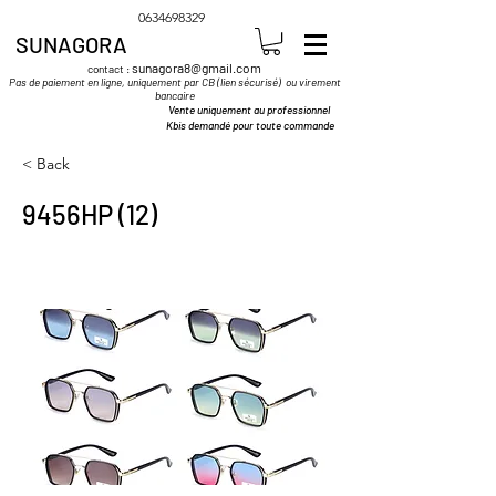
0634698329
SUNAGORA
sunagora8@gmail.com
contact :
Pas de paiement en ligne, uniquement par CB (lien sécurisé) ou virement
bancaire
Vente uniquement au professionnel
Kbis demandé pour toute commande
< Back
9456HP (12)