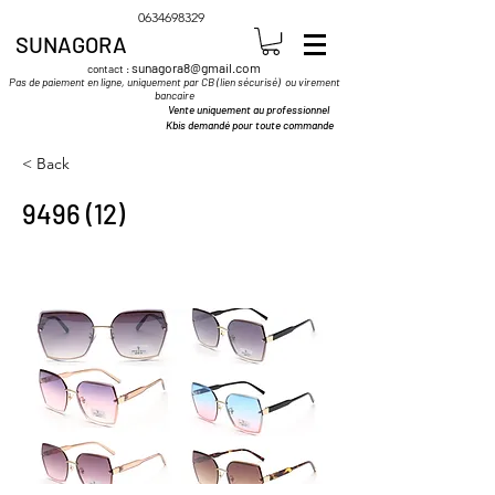
0634698329
SUNAGORA
sunagora8@gmail.com
contact :
Pas de paiement en ligne, uniquement par CB (lien sécurisé) ou virement
bancaire
Vente uniquement au professionnel
Kbis demandé pour toute commande
< Back
9496 (12)