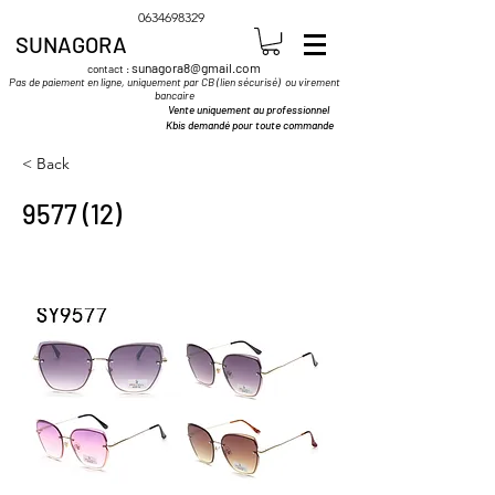
0634698329
SUNAGORA
sunagora8@gmail.com
contact :
Pas de paiement en ligne, uniquement par CB (lien sécurisé) ou virement
bancaire
Vente uniquement au professionnel
Kbis demandé pour toute commande
< Back
9577 (12)