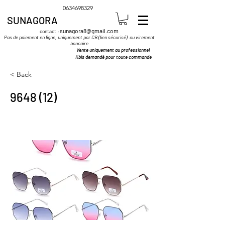
0634698329
SUNAGORA
sunagora8@gmail.com
contact :
Pas de paiement en ligne, uniquement par CB (lien sécurisé) ou virement
bancaire
Vente uniquement au professionnel
Kbis demandé pour toute commande
< Back
9648 (12)