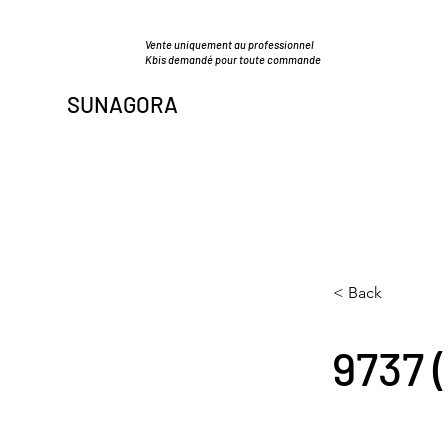
Vente uniquement au professionnel
Kbis demandé pour toute commande
SUNAGORA
< Back
9737 (